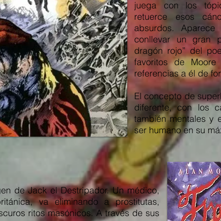
juega con los tópi
retuerce esos cán
absurdos. Aparece
conllevar un gran 
dragón rojo” del poe
favoritos de Moore
referencias a él de fo
El concepto de supe
diferente, con los c
también mentales y e
ser humano en su má
gen de Jack el Destripador. Un médico,
ritánica, va eliminando a prostitutas,
scuros ritos masónicos. A través de sus