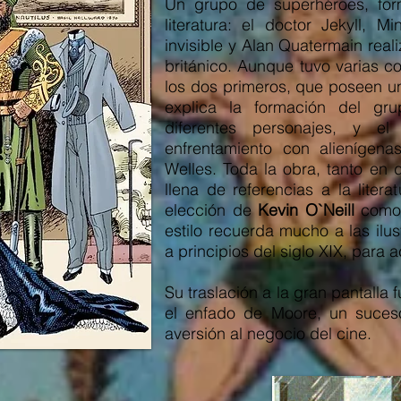
Un grupo de superhéroes, for
literatura: el doctor Jekyll, 
invisible y Alan Quatermain real
británico. Aunque tuvo varias c
los dos primeros, que poseen un
explica la formación del gru
diferentes personajes, y e
enfrentamiento con alienígena
Welles. Toda la obra, tanto en 
llena de referencias a la liter
elección de
Kevin O`Neill
como 
estilo recuerda mucho a las ilu
a principios del siglo XIX, para
Su traslación a la gran pantalla
el enfado de Moore, un suceso
aversión al negocio del cine.