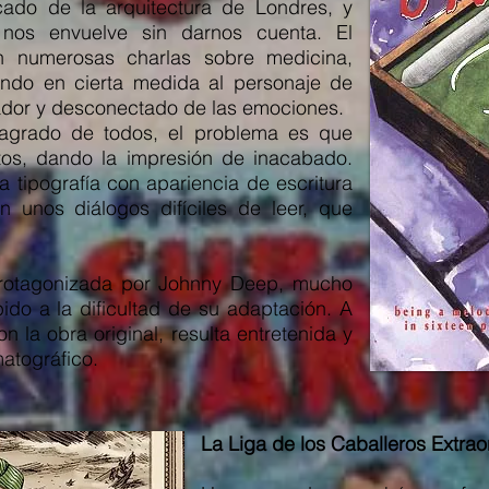
icado de la arquitectura de Londres, y
nos envuelve sin darnos cuenta. El
on numerosas charlas sobre medicina,
dando en cierta medida al personaje de
vador y desconectado de las emociones.
 agrado de todos, el problema es que
os, dando la impresión de inacabado.
 tipografía con apariencia de escritura
unos diálogos difíciles de leer, que
protagonizada por Johnny Deep, mucho
do a la dificultad de su adaptación. A
 la obra original, resulta entretenida y
atográfico.
La Liga de los Caballeros Extrao