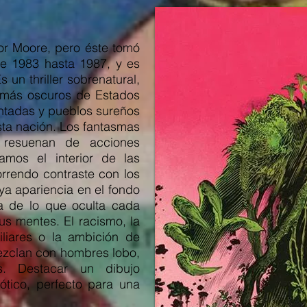
or Moore, pero éste tomó
de 1983 hasta 1987, y es
 un thriller sobrenatural,
s más oscuros de Estados
ntadas y pueblos sureños
ta nación. Los fantasmas
 resuenan de acciones
mos el interior de las
rrendo contraste con los
a apariencia en el fondo
 de lo que oculta cada
us mentes. El racismo, la
iliares o la ambición de
ezclan con hombres lobo,
s. Destacar un dibujo
gótico, perfecto para una