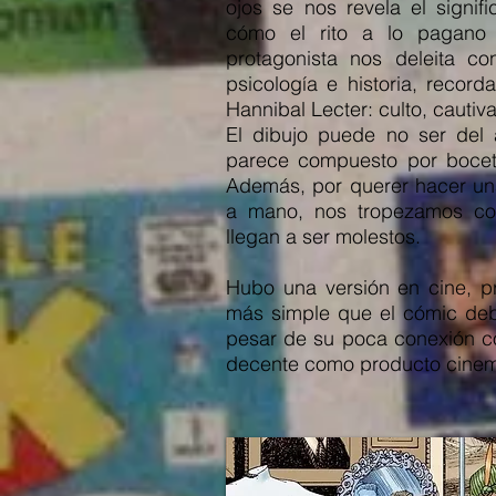
ojos se nos revela el signif
cómo el rito a lo pagano 
protagonista nos deleita c
psicología e historia, recor
Hannibal Lecter: culto, cauti
El dibujo puede no ser del
parece compuesto por bocet
Además, por querer hacer una
a mano, nos tropezamos con 
llegan a ser molestos.
Hubo una versión en cine, 
más simple que el cómic debi
pesar de su poca conexión con
decente como producto cinem