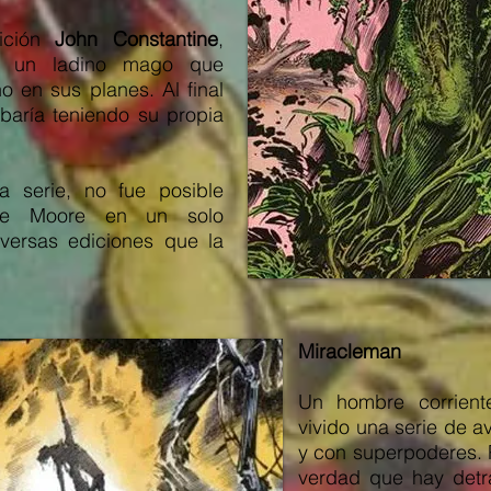
rición
John Constantine
,
e, un ladino mago que
no en sus planes. Al final
abaría teniendo su propia
a serie, no fue posible
 de Moore en un solo
diversas ediciones que la
Miracleman
Un hombre corrient
vivido una serie de a
y con superpoderes. 
verdad que hay det