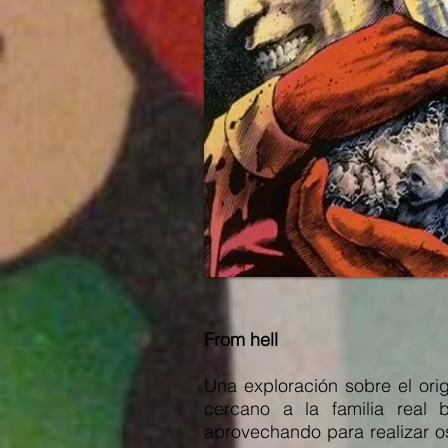
From hell
Una exploración sobre el ori
cercano a la familia real b
aprovechando para realizar o