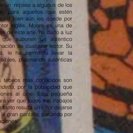
os un repaso a algunos de los
e, para aquellos que estén
ic, o bien aún les quede por
ritor inglés. Moore es una de
es de este arte, ha dado a luz
, que suponen un auténtico
ación de cualquier lector. Su
a, le ha permitido llevar la
creíbles, plasmando auténticas
us tebeos más conocidos son
detta
, por la publicidad que
iones al cine. Esta pequeña
para ver que todos sus trabajos
 tanto resulta un error dejarse
 la gran pantalla, pasando por
aciones.