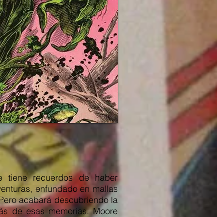
e tiene recuerdos de haber
venturas, enfundado en mallas
Pero acabará descubriendo la
rás de esas memorias. Moore