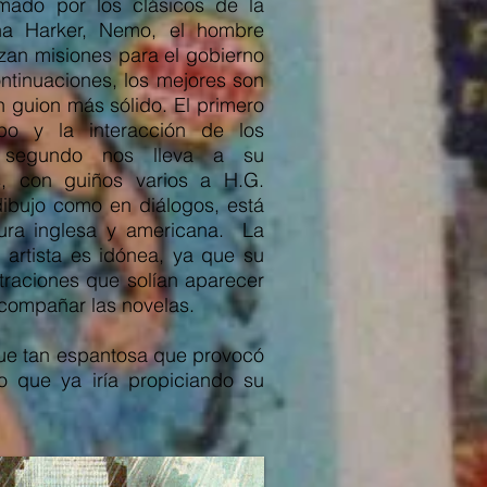
mado por los clásicos de la
Mina Harker, Nemo, el hombre
izan misiones para el gobierno
ontinuaciones, los mejores son
 guion más sólido. El primero
po y la interacción de los
l segundo nos lleva a su
s, con guiños varios a H.G.
dibujo como en diálogos, está
atura inglesa y americana. La
artista es idónea, ya que su
straciones que solían aparecer
 acompañar las novelas.
 fue tan espantosa que provocó
 que ya iría propiciando su