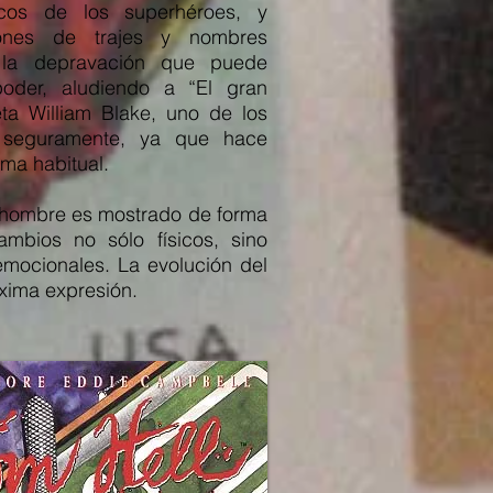
cos de los superhéroes, y
ones de trajes y nombres
 la depravación que puede
poder, aludiendo a “El gran
ta William Blake, uno de los
 seguramente, ya que hace
rma habitual.
rhombre es mostrado de forma
ambios no sólo físicos, sino
mocionales. La evolución del
xima expresión.