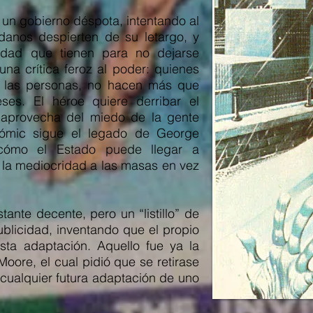
a un gobierno déspota, intentando al
anos despierten de su letargo, y
lidad que tienen para no dejarse
na crítica feroz al poder: quienes
de las personas, no hacen más que
eses. El héroe quiere derribar el
 aprovecha del miedo de la gente
 cómic sigue el legado de George
 cómo el Estado puede llegar a
 la mediocridad a las masas en vez
tante decente, pero un “listillo” de
ublicidad, inventando que el propio
ta adaptación. Aquello fue ya la
oore, el cual pidió que se retirase
cualquier futura adaptación de uno