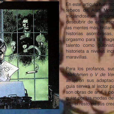
En este artículo harem
tebeos de Alan Moor
iniciándose en el cóm
descubrir de este esc
las mentes más brillant
historias asombrosas
orgasmo para la imagin
talento como guionist
historieta a niveles in
maravillas.
Para los profanos, s
Watchmen
o
V de Ven
atrajeron sus adaptac
guía servirá al lector 
son obras de arte, y por
guiar por las modas de
alto el resto de sus cre