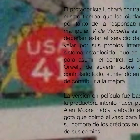
El protagonista luchará contr
mismo tiempo que los ciudad
por tanto de la responsabi
manipular.
V de Vendetta
es u
deberían estar al servicio 
velar por sus propios inter
sistema establecido, que se
para asumir el control. El
Orwell, de advertir sobre
controlarlo todo, sumiendo en
de contribuir a la mejora.
La versión en película fue bas
la productora intentó hacer p
Alan Moore había alabado es
gota que colmó el vaso para M
su nombre de los créditos en 
de sus cómics.