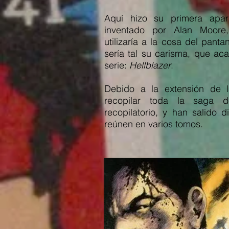
Aquí hizo su primera apa
inventado por Alan Moor
utilizaría a la cosa del panta
sería tal su carisma, que ac
serie:
Hellblazer
.
Debido a la extensión de l
recopilar toda la saga
recopilatorio, y han salido 
reúnen en varios tomos.