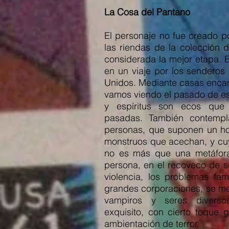
La Cosa del Pantano
El personaje no fue creado p
las riendas de la colección 
considerada la mejor etapa. Es
en un viaje por los sendero
Unidos. Mediante casas enca
vamos viendo el pasado de es
y espíritus son ecos que
pasadas. También contempla
personas, que suponen un ho
monstruos que acechan, y cuy
no es más que una metáfora
persona, en el recoveco de s
violencia, los problemas fam
grandes corporaciones, se m
vampiros y seres diverso
exquisito, con cierto toque 
ambientación de terror.