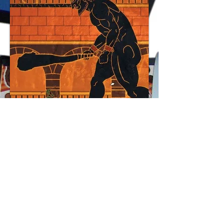
Una ventaja: a diferencia de otros
juegos donde la exploración podía
ser mareante, aquí contamos con un
sistema de brújula. Al meternos en
un territorio nos aparece una flecha
indicatoria de los objetivos que haya
en ese mapa.
El diseño mencionado resulta muy
atractivo, y es un disfrute ver el