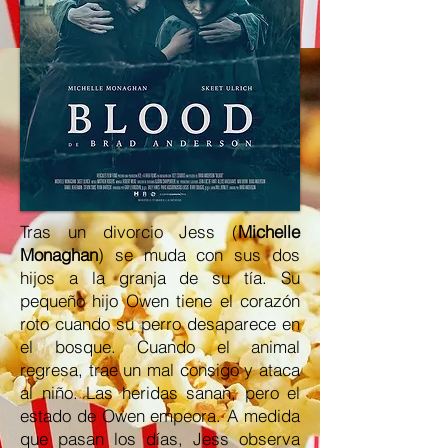
Tras un divorcio Jess (
Michelle
Monaghan
) se muda con sus dos
hijos a la granja de su tía. Su
pequeño hijo Owen tiene el corazón
roto cuando su perro desaparece en
el bosque. Cuando el animal
regresa, trae un mal consigo y ataca
al niño. Las heridas sanan, pero el
estado de Owen empeora. A medida
que pasan los días, Jess observa