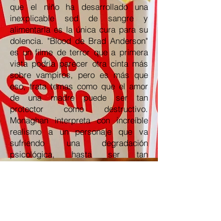
que el niño ha desarrollado una
inexplicable sed de sangre y
alimentarla es la única cura para su
dolencia. "Blood de Brad Anderson"
es un filme de terror que a primera
vista podría parecer otra cinta más
sobre vampiros, pero es más que
eso, trata temas como que el amor
de una madre puede ser tan
protector como destructivo.
Monaghan interpreta con increíble
realismo a un personaje que va
sufriendo una degradación
psicológica, hasta ser tan
monstruosa como el mal que habita
en su hijo. Todo en el filme ayuda a
sentir esa tensión constante que se
respira: una fotografía gris, una
siniestra banda sonora…El director,