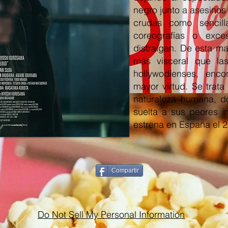
negro junto a asesino
crudas como sencilla
coreografías o exce
distraigan. De esta ma
más visceral que las
hollywodienses, enc
mayor virtud. Se trata
naturaleza humana, d
suelta a sus peores in
estrena en España el 
Compartir
Do Not Sell My Personal Information