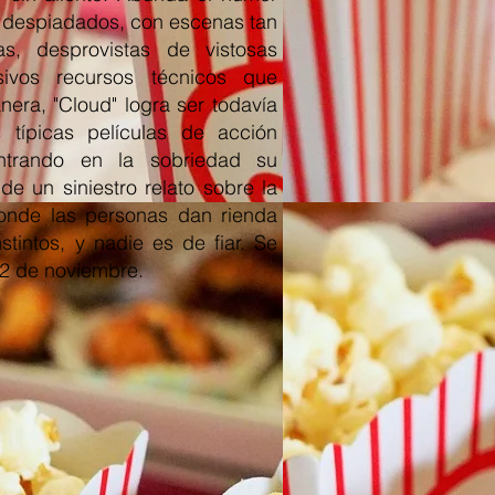
s despiadados, con escenas tan
s, desprovistas de vistosas
sivos recursos técnicos que
nera, "Cloud" logra ser todavía
 típicas películas de acción
ontrando en la sobriedad su
 de un siniestro relato sobre la
onde las personas dan rienda
stintos, y nadie es de fiar. Se
22 de noviembre.