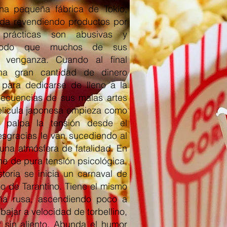
na pequeña fábrica de Tokio,
ida revendiendo productos por
 prácticas son abusivas y
modo que muchos de sus
 venganza. Cuando al final
na gran cantidad de dinero
 para dedicarse de lleno a la
secuencias de sus malas artes
película japonesa empieza como
e palpa la tensión desde el
esgracias le van sucediendo al
una atmósfera de fatalidad. En
lme de pura tensión psicológica,
toria se inicia un carnaval de
no de Tarantino. Tiene el mismo
ña rusa, ascendiendo poco a
 bajar a velocidad de torbellino,
 sin aliento. Abunda el humor