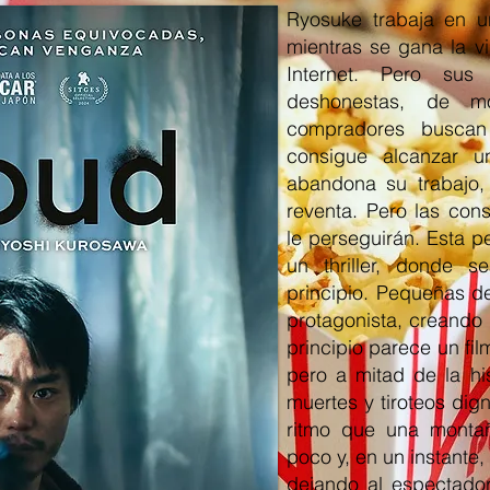
Ryosuke trabaja en u
mientras se gana la v
Internet. Pero sus
deshonestas, de 
compradores buscan
consigue alcanzar u
abandona su trabajo,
reventa. Pero las con
le perseguirán. Esta 
un thriller, donde s
principio. Pequeñas d
protagonista, creando 
principio parece un fi
pero a mitad de la his
muertes y tiroteos dig
ritmo que una monta
poco y, en un instante,
dejando al espectador