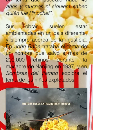
años y muchos ni siquiera saben
quién fue Pinochet”
.
Sus obras suelen estar
ambientadas en un país diferente,
y siempre acerca de la injusticia.
En
John Rabe
trataba el tema de
un hombre que salvó a más de
200.000 chinos durante la
masacre de Nanjing en 1937, y en
Sombras del tiempo
explora el
tema de los niños explotados.