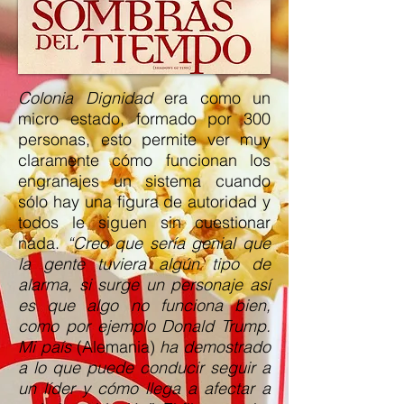
Colonia Dignidad
era como un
micro estado, formado por 300
personas, esto permite ver muy
claramente cómo funcionan los
engranajes un sistema cuando
sólo hay una figura de autoridad y
todos le siguen sin cuestionar
nada.
“Creo que sería genial que
la gente tuviera algún tipo de
alarma, si surge un personaje así
es que algo no funciona bien,
como por ejemplo Donald Trump.
Mi país
(Alemania)
ha demostrado
a lo que puede conducir seguir a
un líder y cómo llega a afectar a