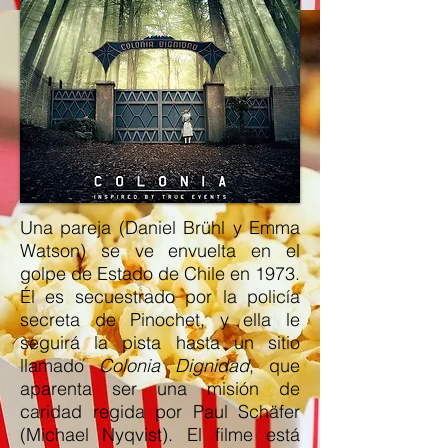
Una pareja (Daniel Brühl y Emma
Watson) se ve envuelta en el
golpe de Estado de Chile en 1973.
Él es secuestrado por la policía
secreta de Pinochet, y ella le
seguirá la pista hasta un sitio
llamado
Colonia Dignidad
, que
aparenta ser una misión de
caridad regida por Paul Schäfer
(Michael Nyqvist). El filme está