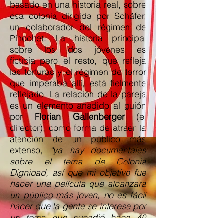
basado en una historia real, sobre
esa colonia dirigida por Schäfer,
un colaborador del régimen de
Pinochet. La historia principal
sobre los dos jóvenes es
ficticia pero el resto, que refleja
las torturas y el régimen de terror
que imperaba allí, está fielmente
reflejado. La relación de la pareja
es un elemento añadido al guión
por
Florian Gallenberger
(el
director), como forma de atraer la
atención de un público más
extenso,
“ya hay documentales
sobre el tema de Colonia
Dignidad, así que mi objetivo fue
hacer una película que alcanzará
un público más joven, no es fácil
hacer que la gente se interese por
un tema que sucedió hace 40