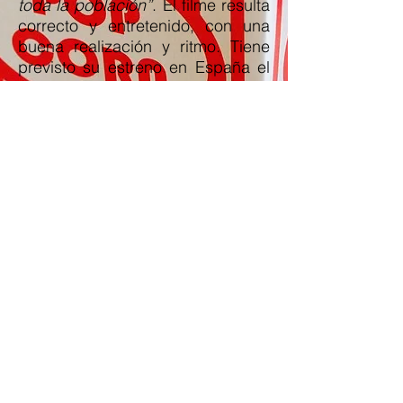
toda la población”
. El filme resulta
correcto y entretenido, con una
buena realización y ritmo. Tiene
previsto su estreno en España el
20 de enero. Sin duda el punto
fuerte es la actuación de
Michael
Nyqvist
, votado como el hombre
más sexy en su país de origen
(Suecia), que en la película se
muestra como totalmente
repulsivo y odioso. El actor tuvo
acceso a grabaciones de Paul
Schäfer, cosas sobre su manera
de hablar o moverse que podía
utilizar, pero dijo que no podía
imitarle, que era
necesario profundizar en él
mismo.