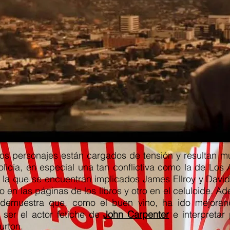
os personajes están cargados de tensión y resultan m
policía, en especial una tan conflictiva como la de Lo
n la que se encuentran implicados James Ellroy y Davi
en las páginas de los libros y otro en el celuloide. Ad
demuestra que, como el buen vino, ha ido mejoran
 ser el actor fetiche de
John Carpenter
e interpretar
urton.