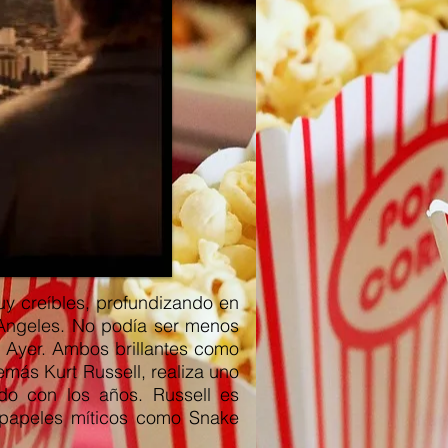
uy creíbles, profundizando en
s Angeles. No podía ser menos
d Ayer. Ambos brillantes como
emás Kurt Russell, realiza uno
do con los años. Russell es
 papeles míticos como Snake