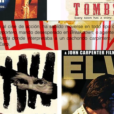
al cine de acción, ha sabido moverse en todo tipo d
eportero
, marido desesperado en
Breakdown
, o agent
orda
donde interpretaba a un cachondo carpintero, y
Earp.