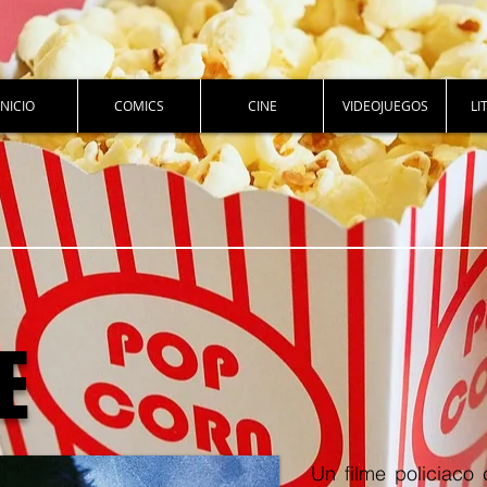
INICIO
COMICS
CINE
VIDEOJUEGOS
LI
E
Un
filme policiaco