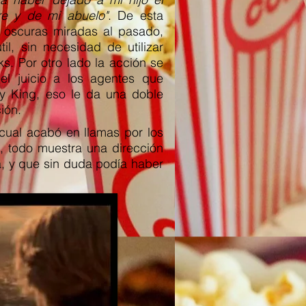
e y de mi abuelo"
. De esta
 oscuras miradas al pasado,
il, sin necesidad de utilizar
ks. Por otro lado la acción se
 el juicio a los agentes que
y King, eso le da una doble
ión.
 cual acabó en llamas por los
ón, todo muestra una dirección
, y que sin duda podía haber