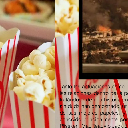
Tanto las actuaciones como l
las relaciones dentro de la 
tratándose de una historia e
sin duda han demostrado, uno 
de sus mejores papeles, y 
conocido principalmente por
Plissken, MacReady o Jack B