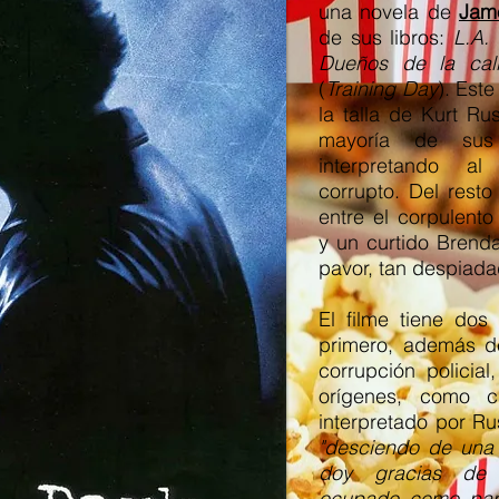
una novela de
Jame
de sus libros:
L.A. 
Dueños de la cal
(
Training Day
). Este
la talla de Kurt Rus
mayoría de sus
interpretando a
corrupto. Del rest
entre el corpulent
y un curtido Brend
pavor, tan despiad
El filme tiene dos
primero, además d
corrupción policia
orígenes, como c
interpretado por Ru
"desciendo de una 
doy gracias de
ocupado como para