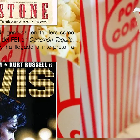
e géneros: en thrillers como
e del FBI en
Conexión Tequila
,
 ha llegado a interpretar a