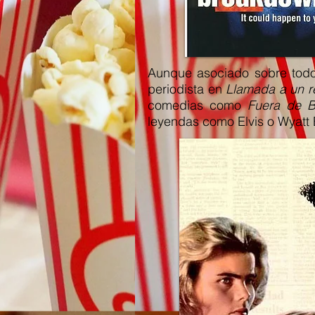
Aunque asociado sobre todo 
periodista en
Llamada a un r
comedias como
Fuera de B
leyendas como Elvis
o Wyatt 