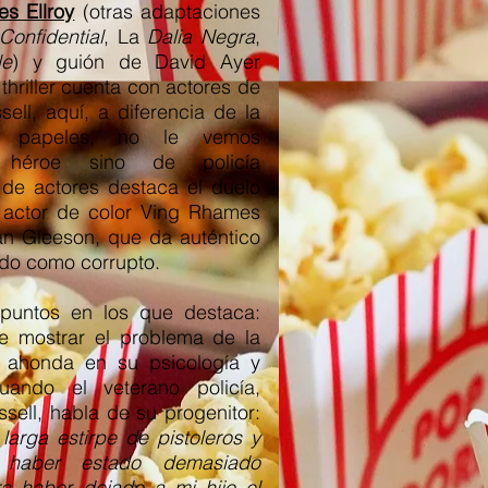
s Ellroy
(otras adaptaciones
Confidential
, La
Dalia Negra
,
le
) y guión de David Ayer
 thriller cuenta con actores de
sell, aquí, a diferencia de la
 papeles, no le vemos
l héroe sino de policía
o de actores destaca el duelo
o actor de color Ving Rhames
an Gleeson, que da auténtico
ado como corrupto.
 puntos en los que destaca:
e mostrar el problema de la
l, ahonda en su psicología y
uando el veterano policía,
ssell, habla de su progenitor:
larga estirpe de pistoleros y
 haber estado demasiado
 haber dejado a mi hijo el