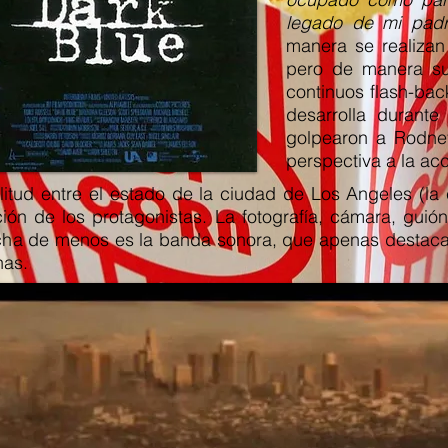
legado de mi padr
manera se realizan
pero de manera sut
continuos flash-bac
desarrolla durante
golpearon a Rodne
perspectiva a la acc
litud entre el estado de la ciudad de Los Angeles (la
uación de los protagonistas. La fotografía, cámara, gui
cha de menos es la banda sonora, que apenas destaca
nas.