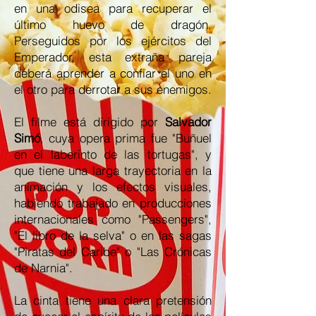
en una odisea para recuperar el
último huevo de dragón.
Perseguidos por los ejércitos del
Emperador, esta extraña pareja
deberá aprender a confiar el uno en
el otro para derrotar a sus enemigos.
El filme está dirigido por
Salvador
Simó
, cuya opera prima fue "Buñuel
en el laberinto de las tortugas", y
que tiene una larga trayectoria en la
animación y los efectos visuales,
habiendo trabajado en producciones
internacionales como "Passengers",
"El libro de la selva" o en las sagas
"Piratas del Caribe" o "Las Crónicas
de Narnia".
La cinta tiene una clara pretensión