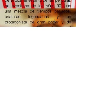
de evocar el espíritu de las películas
de aventuras de los años 90, con
una mezcla de tiempos pasados,
criaturas legendarias y un
protagonista de gran poder y de
corazón puro. Sin embargo, el
resultado es fallido, no logra crear la
suficiente empatía con unos
protagonistas tan planos como poco
carismáticos. La historia carece de
encanto para cautivar a los más
pequeños, con un ritmo lento,
llegando a hacerse pesada. Al
mismo tiempo, resulta demasiado
simplona para captar la atención de
los adultos.
Con una animación decente, los
diseños de personajes y escenarios
resultan simplemente aceptables,