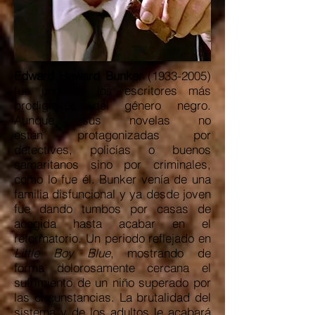
Edward Heward Bunker
(1933-2005)
fue uno de los escritores más
prodigiosos del género negro.
Aunque sus novelas no
están protagonizadas por
detectives, policías o buenos
samaritanos sino por criminales,
como lo fue él. Bunker venía de una
familia disfuncional y ya desde joven
fue dando tumbos por casas de
acogida hasta acabar en el
reformatorio. Un periodo reflejado en
Little Boy Blue
, mostrando de
forma dolorosamente cercana el
sufrimiento de un niño superado por
las circunstancias. La brutalidad del
sistema y de los adultos le acabará