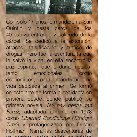
Con solo 17 años le mandaron a San
Quintin y hasta cerca de los
40 estuvo entrando y saliendo de la
cárcel. Se dedicó a la extorsión,
atracos, falsificación y tráfico de
drogas. Pero fue la escritura la que
le salvó la vida, en ella encontró la
paz espiritual que le daría medios,
tanto emocionales como
económicos, para abandonar una
vida dedicada al crimen. Se formó
en este arte de forma autodidacta en
prisión, desde donde publicó su
primera novela:
No hay bestia tan
Feroz
, adaptada al cine en 1978
como
Libertad Condicional
(
Straight
Time
) y protagonizada por Dustin
Hoffman. Narra las desventuras de