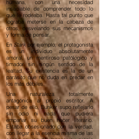
humana, con una necesidad
insaciable de comprender todo lo
que le rodeaba. Hasta tal punto que
lograba meterse en la cabeza de
otros, desvelando sus mecanismos
y forma de pensar.
En
Stark
por ejemplo, el protagonista
es un individuo absolutamente
amoral, un mentiroso patólogico y
timador sin ningún sentido de la
lealtad. Su existencia es la de un
parásito que no duda en predar en
los más débiles.
Una naturaleza totalmente
antagónica al propio escritor. A
pesar de ello, Bunker supo reflejarlo
sin odio ni nada que pudiera
empañar su buen hacer literario.
Estaba obsesionado con la verdad,
con llegar a la esencia misma de las