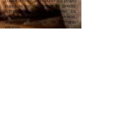
cosas en vez de imponer su propio
punto de vista. Su prosa es directa,
compleja e inteligente como los
protagonistas de sus novelas,
enganchando desde las primeras
páginas.