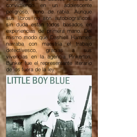
convirtiendo en un adolescente
peligroso, lleno de rabia. Aunque
sus libros no son autobiográficos,
sin duda están todos basados en
experiencias de primera mano. Del
mismo modo que Dashiell Hammett
narraba con maestría el trabajo
detectivesco, gracias a sus
vivencias en la agencia Pinkerton,
Bunker fue el representante literario
de los fuera de la ley.