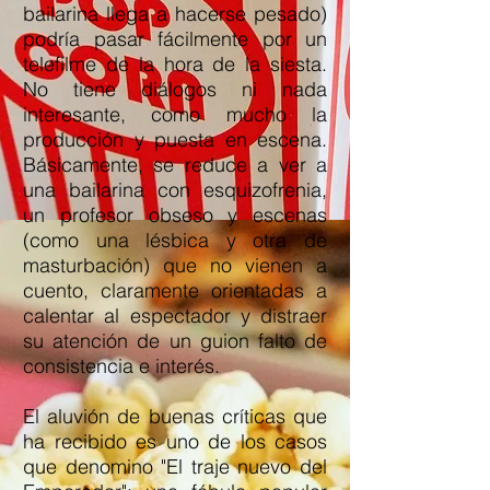
bailarina llega a hacerse pesado)
podría pasar fácilmente por un
telefilme de la hora de la siesta.
No tiene diálogos ni nada
interesante, como mucho la
producción y puesta en escena.
Básicamente, se reduce a ver a
una bailarina con esquizofrenia,
un profesor obseso y escenas
(como una lésbica y otra de
masturbación) que no vienen a
cuento, claramente orientadas a
calentar al espectador y distraer
su atención de un guion falto de
consistencia e interés.
El aluvión de buenas críticas que
ha recibido es uno de los casos
que denomino "El traje nuevo del