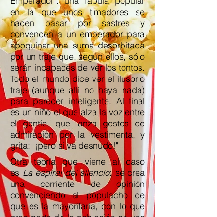
Emperador": una fábula popular
en la que unos timadores se
hacen pasar por sastres y
convencen a un emperador para
apoquinar una suma desorbitada
por un traje que, según ellos, sólo
serán incapaces de ver los tontos.
Todo el mundo dice ver el ilusorio
traje (aunque allí no haya nada)
para parecer inteligente. Al final
es un niño el que alza la voz entre
el gentío, que lanza gestos de
admiración por la vestimenta, y
grita: "¡pero si va desnudo!"
Otra teoría que viene al caso
es
La espiral del silencio
: se crea
una corriente de opinión
convenciendo al populacho de
que es la mayoritaria, con lo que