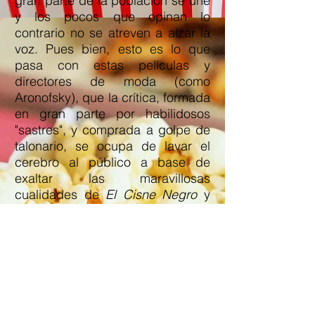
gran parte de la población se une
y los pocos que opinan lo
contrario no se atreven a alzar la
voz. Pues bien, esto es lo que
pasa con estas películas y
directores de moda (como
Aronofsky), que la crítica, formada
en gran parte por habilidosos
"sastres", y comprada a golpe de
talonario, se ocupa de lavar el
cerebro al público a base de
exaltar las maravillosas
cualidades de
El Cisne Negro
y
productos similares.