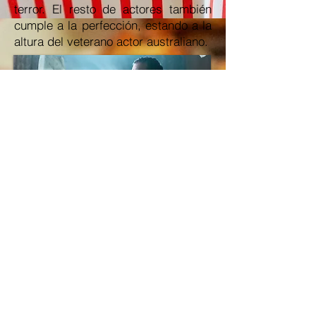
terror. El resto de actores también
cumple a la perfección, estando a la
altura del veterano actor australiano.
El filme no abusa del manido susto
por sobresalto (ruidos e imágenes
repentinas). Dentro de que no es una
obra maestra, sabe crear un
ambiente inquietante e imágenes
impactantes. En conjunto es una
cinta entretenida que, sin