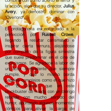
combina con sumo acierto el terror y
la acción, algo que su director,
Julius
Avery
, ya demostró dominar con
"Overlord".
El protagonista es encarnado a la
perfección por
Russell Crowe
,
llegando a resultar carismático e
inspirar cierta ternura, alejándose
por completo de la figura siniestra
que suele predominar en el cine de
exorcismos. Se agradece la labor de
un actor competente que siempre
cumple, y que lo mismo borda
papeles complejos como el que hizo
en “El Dilema”, que en este
blockbuster de miedo con un clérigo
rebelde con mucho sentido del
humor, aportando algunos momentos
cómicos para aliviar la carga de