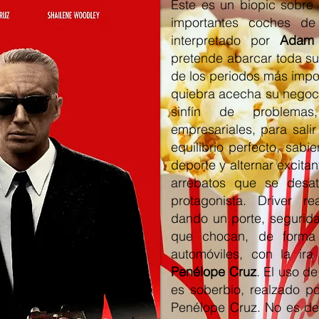
Éste es un biopic sobre
importantes coches d
interpretado por
Adam 
pretende abarcar toda su
de los periodos más impo
quiebra acecha su negoci
sinfín de problemas
empresariales, para salir
equilibrio perfecto, sabi
deporte y alternar excita
arrebatos que se desat
protagonista. Driver re
dando un porte, segurida
que chocan, de forma
automóviles, con la ir
Penélope Cruz
. El uso de
es soberbio, realzado po
Penélope Cruz. No es de 