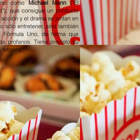
rano como
Michael Mann
("El
eat"), que consigue un producto
a acción y el drama se juntan en
o sólo entretener, sino también
la Fórmula Uno, de forma que
ás profanos. Tiene previsto su
 febrero.