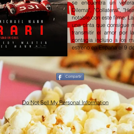
se encuentra un vete
Dilema", "Collateral", "H
notable con este filme. L
una cinta que consigue n
transmitir el amor por 
contagia incluso a los m
estreno en España el 9 de
Compartir
Do Not Sell My Personal Information