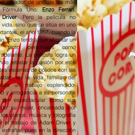
 el creador de uno de los más
e Fórmula Uno:
Enzo Ferrari
,
Driver
. Pero la película no
 vida, sino que se sitúa en uno
rtantes, el año 1957, cuando la
o. Enzo tendrá que afrontar un
, tanto personales como
 adelante. La película logra un
endo retratar la pasión por este
ntes escenas de bólidos con las
aban en la vida familiar del
aliza un trabajo esplendido,
d y arrogancia a su personaje
 tan espectacular como sus
a de su mujer, encarnada por
 los planos, música y fotografía
r el trabajo de Adam Driver y
extrañar, pues en la dirección