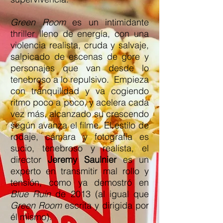
Green Room
es un intimidante
thriller lleno de energía, con una
violencia realista, cruda y salvaje,
salpicado de escenas de gore y
personajes que van desde lo
tenebroso a lo repulsivo. Empieza
con tranquilidad y va cogiendo
ritmo poco a poco, y acelera cada
vez más, alcanzado su crescendo
según avanza el filme. El estilo de
rodaje, cámara y fotografía es
sucio, tenebroso y realista, el
director
Jeremy Saulnier
es un
experto en transmitir mal rollo y
tensión, como ya demostró en
Blue Ruin
de 2013 (al igual que
Green Room
escrita y dirigida por
él mismo).