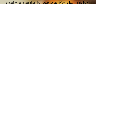
creíblemente la sensación de unidad
familiar.
En conjunto, se trata de una película
que, dentro de sus limitaciones, está
bien realizada a todos los niveles,
tanto técnico como de interpretación,
sin destacar en lo más mínimo en su
historia o diálogos. Puro
entretenimiento sin profundidad
alguna.
Greenland: El Último Refugio
tiene previsto su estreno en España
el 25 de septiembre.