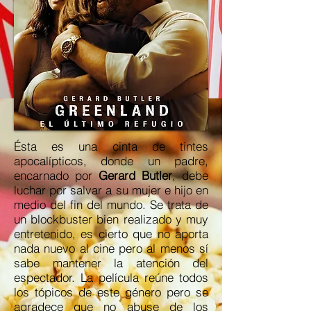
Ésta es una cinta de tintes
apocalípticos, donde un padre,
encarnado por
Gerard Butler
, debe
luchar por salvar a su mujer e hijo en
medio del fin del mundo. Se trata de
un blockbuster bien realizado y muy
entretenido, es cierto que no aporta
nada nuevo al cine pero al menos sí
sabe mantener la atención del
espectador. La película reúne todos
los tópicos de este género pero se
agradece que no abuse de los