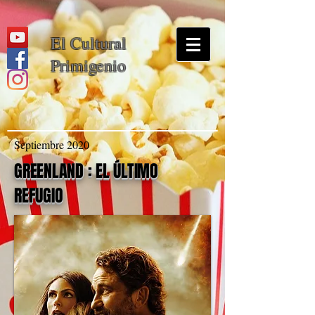
El Cultural
Primigenio
Septiembre 2020
GREENLAND : EL ÚLTIMO
REFUGIO