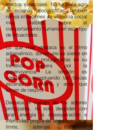
efectos especiales. No se trata solo
de escenas apocalípticas, también
refleja situaciones de violencia social
muy creíbles, sobre el
comportamiento humano en este tipo
de situaciones.
Lo que más destaca es el ritmo
adrenalínico, donde uno se siente en
la piel de los protagonistas en su
frenética carrera por la
supervivencia. La tensión es
constante, exceptuando las típicas
escenas de drama y amor que
sirven de respiro.
Destaca el trabajo de los actores
principales, no solo despiden con
gran energía la desesperación e
intensidad propia de una situación al
límite, además transmiten