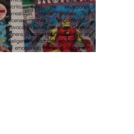
escrito, lleno de situaciones
surrealistas donde incluso las
escenas más esperpénticas
provocarán la risa del lector. De esta
manera, "Happy Hour" resulta en un
inteligente y retorcido ensayo sobre
las emociones, donde el cachondeo
es constante, incluso dentro de la
violencia y los numerosos conflictos
que invaden la historia. No es de
extrañar que, a pesar de tener una
premisa tan esperpéntica, este
tebeo resulte una genialidad, tan
original como hilarante, ya que a
cargo del guion está
Peter Milligan
(conocido por ser el creador de "X
Static" y su trabajo en la serie de
"Hellblazer").
Respecto al dibujo, ya sólo la