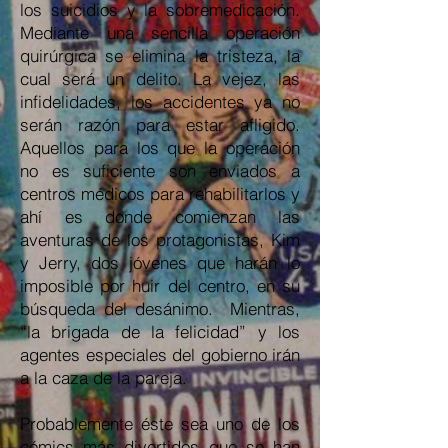
los suicidios y la sobremedicación.
Mediante una sencilla operación
quirúrgica se elimina la tristeza, la
cual será un delito. La vejez, las
infidelidades, los accidentes ya no
serán razón para estar afligido.
Aquellos para los que la operación
no es suficiente son enviados a
centros médicos para rehabilitarlos y
ahí es donde comienzan las
aventuras de los protagonistas, Kim
y Jerry, dos jóvenes que harán lo
imposible por huir del centro, en su
búsqueda del desánimo. Mientras,
“la brigada de la felicidad” y los
agentes especiales del gobierno irán
a la caza de la pareja.
Probablemente éste sea uno de los
cómics más divertidos que se han