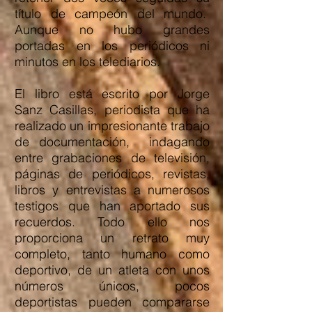
título de campeón del mundo.
Aunque no hubo grandes
portadas en los periódicos ni
minutos en los telediarios.
El libro está escrito por Jorge
Sanz Casillas, periodista que ha
realizado un impresionante trabajo
de documentación, indagando
entre grabaciones de televisión,
páginas de periódicos, revistas,
libros y entrevistas a numerosos
testigos que han aportado sus
recuerdos. Todo ello nos
proporciona un retrato muy
completo, tanto humano como
deportivo, de un atleta con unos
números únicos, pocos
deportistas pueden compararse