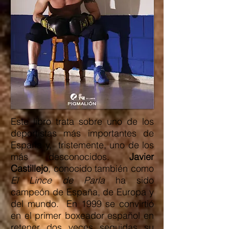
Este libro trata sobre uno de los
deportistas más importantes de
España y, tristemente, uno de los
más desconocidos.
Javier
Castillejo
, conocido también como
El Lince de Parla
ha sido
campeón de España, de Europa y
del mundo. En 1999 se convirtió
en el primer boxeador español en
retener dos veces seguidas su