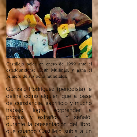
Castillejo pelea en enero de 1999 ante el
estadounidense Keith Mullings, y gana el
primero de sus ocho mundiales.
Gonzalo Rodríguez (periodista) le
define como alguien que a base
de constancia, sacrificio y mucho
trabajo, logró sorprender a
propios y extraños. Y señaló,
durante la presentación del libro,
que cuando Castillejo subía a un