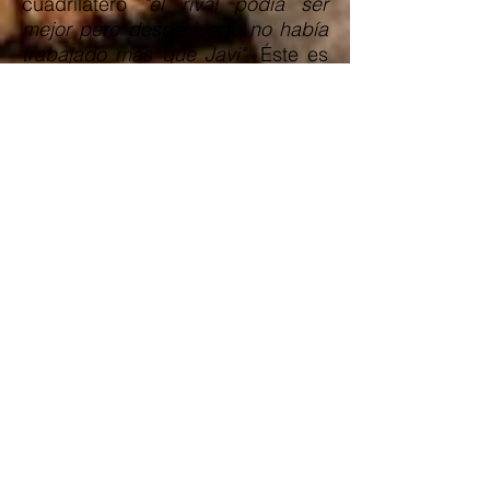
cuadrilátero
"el rival podía ser
mejor pero desde luego no había
trabajado más que Javi"
. Éste es
un libro indicado sobre todo para
los amantes del boxeo, pero
también para los aficionados al
deporte en general que quieran
conocer más a fondo la carrera de
uno de los mejores atletas que ha
tenido España, y de paso ampliar
sus conocimientos en la historia
de esta disciplina. Si hay algo
mejorable en el libro sería haber
incluido las fotos que ilustran las
diferentes etapas de
El Lince
en
cada capítulo, vez de dejarlas
todas recopiladas para el final.