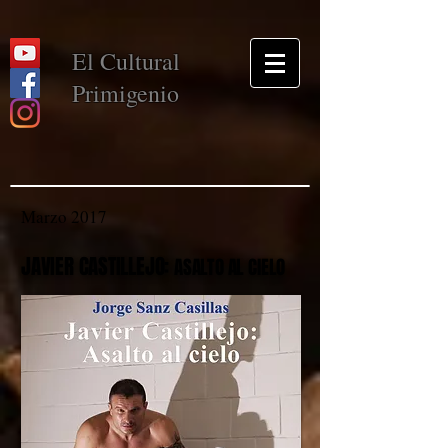
El Cultural
Primigenio
Marzo 2017
JAVIER CASTILLEJO:
ASALTO AL CIELO