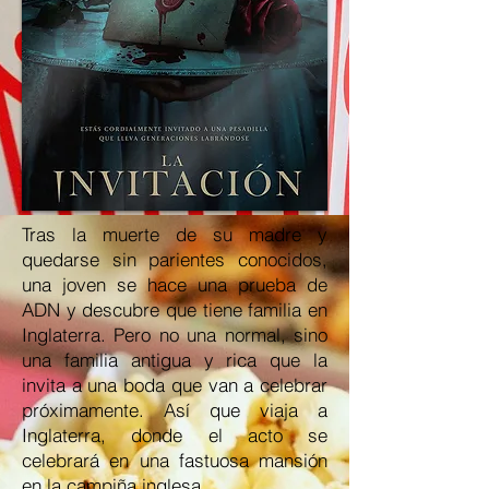
Tras la muerte de su madre y
quedarse sin parientes conocidos,
una joven se hace una prueba de
ADN y descubre que tiene familia en
Inglaterra. Pero no una normal, sino
una familia antigua y rica que la
invita a una boda que van a celebrar
próximamente. Así que viaja a
Inglaterra, donde el acto se
celebrará en una fastuosa mansión
en la campiña inglesa.