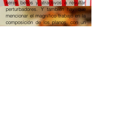
seres bellos y atractivos a resultar
perturbadores. Y también hay que
mencionar el magnífico trabajo en la
composición de los planos, con un
lenguaje visual destacable.
En conjunto es buen trabajo que roza
el notable más por el cuidado con el
que se ha trabajado que por la
materia prima que supone el guion.
Para ver
La Invitación
(2002) es
recomendable ir sabiendo lo menos
posible, de hecho, hay algunos