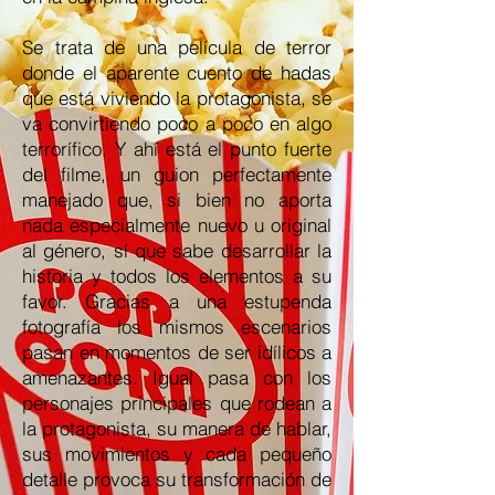
Se trata de una película de terror
donde el aparente cuento de hadas
que está viviendo la protagonista, se
va convirtiendo poco a poco en algo
terrorífico. Y ahí está el punto fuerte
del filme, un guion perfectamente
manejado que, si bien no aporta
nada especialmente nuevo u original
al género, sí que sabe desarrollar la
historia y todos los elementos a su
favor. Gracias a una estupenda
fotografía los mismos escenarios
pasan en momentos de ser idílicos a
amenazantes. Igual pasa con los
personajes principales que rodean a
la protagonista, su manera de hablar,
sus movimientos y cada pequeño
detalle provoca su transformación de