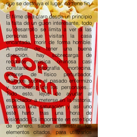
que se destruya el lugar, no tiene fin.
El filme deja claro desde un principio
la falta de un guion interesante, todo
su desarrollo se limita a ver a las
personas que visitan la casa
encantada, morir de forma horrible.
A pesar de tener una buena
dirección, hay sobrecarga de
recursos: música ominosa casi
constante, fotografía mortecina,
actores de físico perturbador,
diálogos sobre el pasado enfermizo
y tormentoso de los personajes…
Todo esto, lejos de ayudar al
espectador a meterse en la historia,
provoca una saturación y así uno
esté harto tras una hora de
visionado. Es importante en este tipo
de género, saber administrar los
elementos citados, para utilizarlos