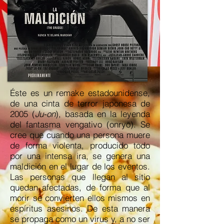
Éste es un remake estadounidense,
de una cinta de terror japonesa de
2005 (
Ju-on
), basada en la leyenda
del fantasma vengativo (onryō). Se
cree que cuando una persona muere
de forma violenta, producido todo
por una intensa ira, se genera una
maldición en el lugar de los eventos.
Las personas que llegan al sitio
quedan afectadas, de forma que al
morir se convierten ellos mismos en
espíritus asesinos. De esta manera
se propaga como un virus y, a no ser