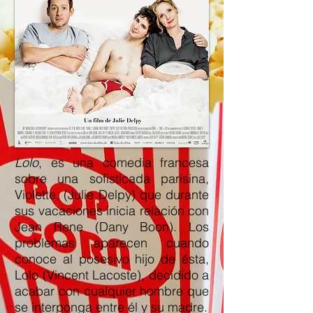
Lolo
, es una comedia francesa
sobre una sofisticada parisina,
Violette, (Julie Delpy) que durante
sus vacaciones inicia relación con
Jean Rene (Dany Boon). Los
problemas aparecen cuando
conoce al posesivo hijo de ésta,
Lolo (Vincent Lacoste), decidido a
acabar con cualquier hombre que
se interponga entre él y su madre.