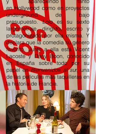
y apareciendo tanto
en Hollywood como en proyectos
underground de bajo
presupuesto.
Lolo
es su sexto
largometraje, dirigido, escrito y
protagonizado por ella misma. Y
declara que la comedia su género
favorito. Junto a ella está Vicent
Lacoste y Dany Boon, conocido
en España sobre todo por su
papel en
Bienvenidos al su
r, una
de las películas más taquilleras en
la historia de Francia.