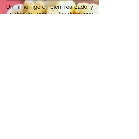
Un filme ligero, bien realizado y
producido, que ha tenido buena
recaudación en Francia, a pesar
de ello la directora, Julie Delpy,
expresó durante su visita a
Madrid para presentar la película,
las dificultades que tiene para
llevar a cabo sus proyectos, ya
que a pesar del éxito en taquilla
encuentra difícil conseguir
financiación.
Lolo
es un filme que no destaca
por encima de la media pero que
cumple sobradamente con su
propósito: hacer reír. Su principal
baza es el buen trabajo de los
actores citados y la química entre
los tres, cada uno
consigue convencer en su