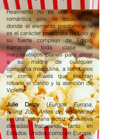
Realmente no es una comedia
romántica sino de situaciones,
donde el elemento predominante
es el carácter psicópata de Lolo y
su fuerte complejo de Edipo,
tramando toda clase de
maquiavélicos planes para alejar
a su madre de cualquier
compañía masculina, a los cuales
ve como rivales que intentan
robarle el cariño y la atención de
Violette.
Julie Delpy
(
Europa Europa
,
Killing Zoe
,
Antes del amanecer
)
es una veterana actriz que lleva
décadas trabajando tanto en
Estados Unidos como en Europa,