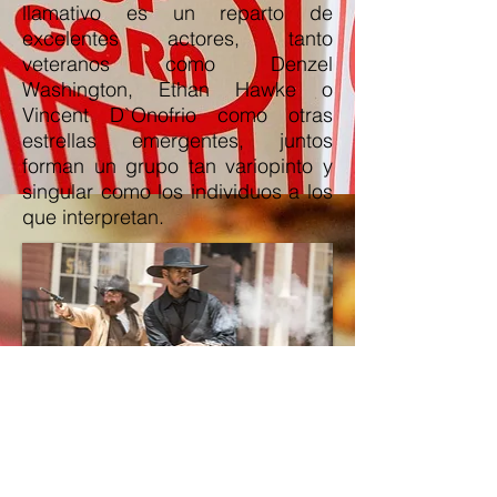
llamativo es un reparto de
excelentes actores, tanto
veteranos como Denzel
Washington, Ethan Hawke o
Vincent D`Onofrio como otras
estrellas emergentes, juntos
forman un grupo tan variopinto y
singular como los individuos a los
que interpretan.
Esto junto a numerosas escenas