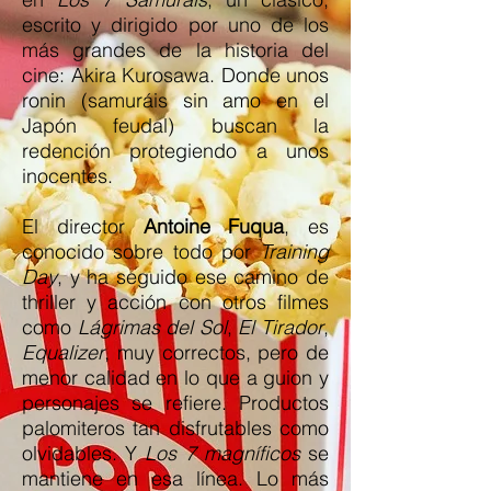
escrito y dirigido por uno de los
más grandes de la historia del
cine: Akira Kurosawa. Donde unos
ronin (samuráis sin amo en el
Japón feudal) buscan la
redención protegiendo a unos
inocentes.
El director
Antoine Fuqua
, es
conocido sobre todo por
Training
Day
, y ha seguido ese camino de
thriller y acción con otros filmes
como
Lágrimas del Sol
,
El Tirador
,
Equalizer
, muy correctos, pero de
menor calidad en lo que a guion y
personajes se refiere. Productos
palomiteros tan disfrutables como
olvidables. Y
Los 7 magníficos
se
mantiene en esa línea. Lo más