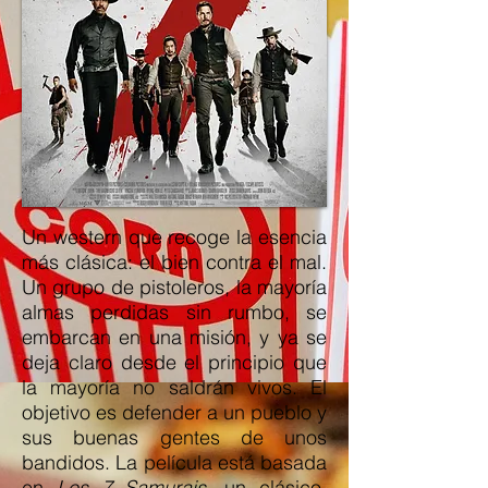
Un western que recoge la esencia
más clásica: el bien contra el mal.
Un grupo de pistoleros, la mayoría
almas perdidas sin rumbo, se
embarcan en una misión, y ya se
deja claro desde el principio que
la mayoría no saldrán vivos. El
objetivo es defender a un pueblo y
sus buenas gentes de unos
bandidos. La película está basada
en
Los 7 Samurais
, un clásico,