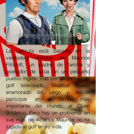
La película está basada en la
verdadera historia de Maurice
Flitcroft, un padre de familia y
operador de grúa en un pequeño
pueblo inglés. Tras ver un partido de
golf televisado, Maurice queda
enamorado del juego y decide
participar en el torneo más
importante del mundo, el Open
Británico. Pero hay un problema: en
sus más de 40 años Maurice no ha
jugado al golf en su vida.