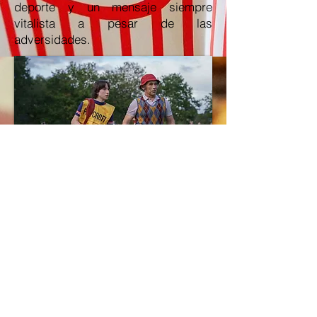
deporte y un mensaje siempre
vitalista a pesar de las
adversidades.
Todo el reparto que interpreta a la
familia Flitcroft realiza un trabajo
genial, pero entre ellos destaca
Sally
Hawkings
en el papel de esposa, la
cual apoya a su marido en sus
momentos de flaqueza, con un
carácter dulce y lleno de empatía