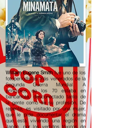
William Eugene Smith
fue uno de los
fotoperiodistas más venerados de la
Segunda Guerra Mundial. A
principios de los 70 estaba en
bancarrota, desconectado tanto de
la gente como de su profesión. De
repente, es visitado por una mujer,
que le pide documentar el drama
que está viviendo una región en
Japón, por los vertidos tóxicos de