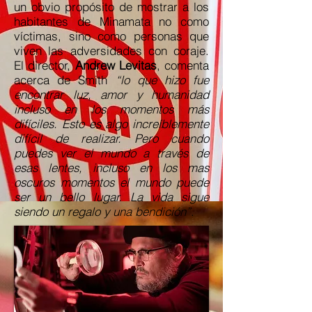
un obvio propósito de mostrar a los
habitantes de Minamata no como
víctimas, sino como personas que
viven las adversidades con coraje.
El director,
Andrew Levitas
, comenta
acerca de Smith
“lo que hizo fue
encontrar luz, amor y humanidad
incluso en los momentos más
difíciles. Esto es algo increíblemente
difícil de realizar. Pero cuando
puedes ver el mundo a través de
esas lentes, incluso en los mas
oscuros momentos el mundo puede
ser un bello lugar. La vida sigue
siendo un regalo y una bendición”
.