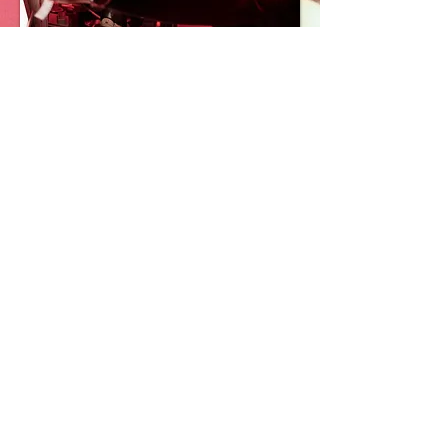
De hecho, fue en Minamata donde
Smith realizó la fotografía que está
reconocida como la mejor de su
carrera: “Tomoko in Her Bath”,
mostrando cómo una madre baña,
con suma ternura, a su hija enferma.
Un momento reflejado en la película
y que resulta la esencia que quería
captar Levi.
Ciertamente, se consigue transmitir
la fuerza de la gente del lugar, pero
el deseo del director de mostrar
belleza, queda algo empañada por la
sensación que transmite la película,
con una fotografía oscura, gris y
cetrina la mayor parte del tiempo,
que acaba saturando.