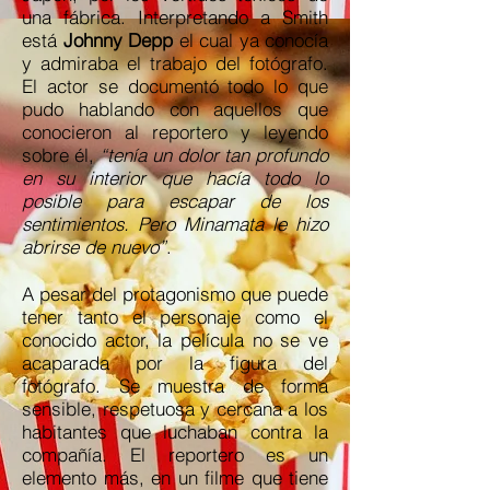
una fábrica. Interpretando a Smith
está
Johnny Depp
el cual ya conocía
y admiraba el trabajo del fotógrafo.
El actor se documentó todo lo que
pudo hablando con aquellos que
conocieron al reportero y leyendo
sobre él,
“tenía un dolor tan profundo
en su interior que hacía todo lo
posible para escapar de los
sentimientos. Pero Minamata le hizo
abrirse de nuevo”
.
A pesar del protagonismo que puede
tener tanto el personaje como el
conocido actor, la película no se ve
acaparada por la figura del
fotógrafo. Se muestra de forma
sensible, respetuosa y cercana a los
habitantes que luchaban contra la
compañía. El reportero es un
elemento más, en un filme que tiene