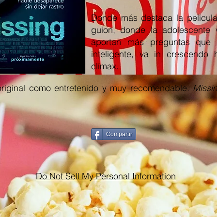
Donde más destaca la película
guion, donde la adolescente 
aportan más preguntas que r
inteligente, va in crescendo h
clímax.
 original como entretenido y muy recomendable.
Missi
Compartir
Do Not Sell My Personal Information