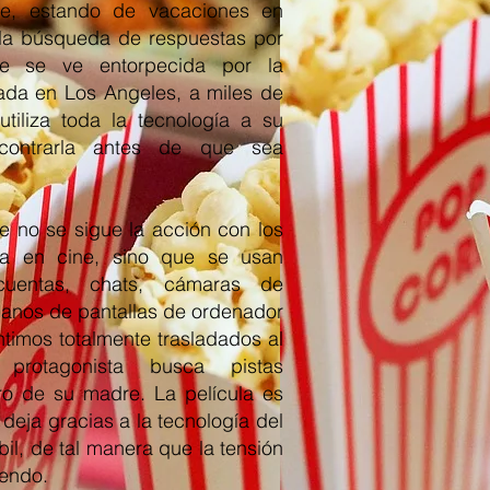
e, estando de vacaciones en
la búsqueda de respuestas por
te se ve entorpecida por la
cada en Los Angeles, a miles de
utiliza toda la tecnología a su
ncontrarla antes de que sea
de no se sigue la acción con los
ra en cine, sino que se usan
cuentas, chats, cámaras de
lanos de pantallas de ordenador
timos totalmente trasladados al
protagonista busca pistas
o de su madre. La película es
o deja gracias a la tecnología del
bil, de tal manera que la tensión
pendo.