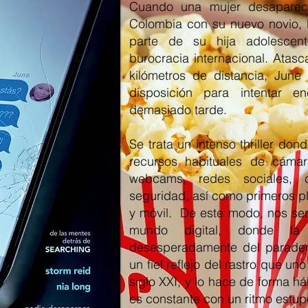
Cuando una mujer desaparec
Colombia con su nuevo novio, 
parte de su hija adolescen
burocracia internacional. Atas
kilómetros de distancia, June 
disposición para intentar e
demasiado tarde.
Se trata un intenso thriller don
recursos habituales de cáma
webcams, redes sociales, 
seguridad, así como primeros p
y móvil. De este modo, nos sen
mundo digital, donde la 
desesperadamente del parader
un fiel reflejo del rastro que un
siglo XXI, y lo hace de forma há
es constante con un ritmo estu