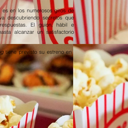
 es en los numerosos giros de
va descubriendo secretos que
espuestas. El guion, hábil e
asta alcanzar un satisfactorio
ng
tiene previsto su estreno en