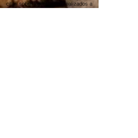
citas sobre los estudios realizados a
grupos, para demostrar diversas
teorías, resultan excesivas y llegan a
ser algo repetitivas, aunque esto
solo sucede al principio del libro.
Tampoco hubiera estado de más
algunas fotografías e infografías,
para ilustrar los bellos entornos
naturales que se mencionan, o dejar
más claro algunas explicaciones
sobre hormonas o alimentación. Aún
así, ésta es sin duda una guía
imprescindible para todo aquel que
esté mínimamente interesado en
mejorar su salud.
“la cultura de la pantalla no ha
proporcionado un mundo mejor para
los individuos, ni tampoco hasta el
momento para la sociedad. A los que
piensen lo contrario les costará