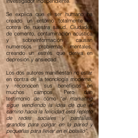
investigador independiente.
Se explica que el ser humano ha
creado un entorno totalmente en
contra de nuestra salud. Ciudades
de cemento, contaminación acústica
y sobreinformación causan
numerosos problemas mentales,
creando un estrés que deriva en
depresión y ansiedad.
Los dos autores manifiestan no estar
en contra de la tecnología moderna,
y reconocen sus beneficios en
muchos campos. Pero dan
testimonio de cómo
“el marketing
sigue vendiendo la idea de que el
camino hacia la felicidad está repleto
de redes sociales y pantallas,
grandes para colgar en la pared y
pequeñas para llevar en el bolsillo”
.