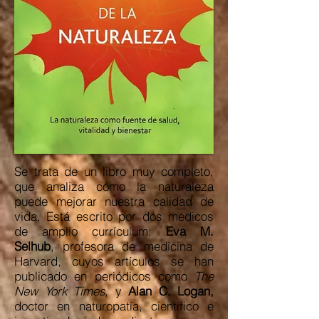
Se trata de un libro muy completo,
que analiza cómo la naturaleza
puede mejorar nuestra calidad de
vida. Está escrito por dos médicos
de amplio currículum:
Eva M.
Selhub
, profesora de medicina de
Harvard, cuyos artículos se han
publicado en periódicos como
The
New York Times
, y
Alan C. Logan,
doctor en naturopatía, científico e