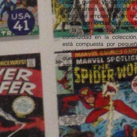
para la guerra, y se conside
mejor manera de asegurar su
a esto se empleaban en re
muerte, con lo cual el probad
a la vez verdugo. Aunq
continuidad en la colección
está compuesta por pequeña
conclusivas, sobre los dife
que va ejecutando el protago
amor, venganza, crueldad 
intercalando en la existencia
que vamos descubriendo detal