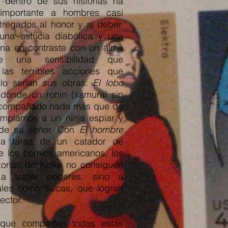
 dentro de sus historias ha
importante a hombres casi
tregados al honor y al deber.
una astucia diabólica y una
ana en contraste con un alma
e una sensibilidad que
 las terribles acciones que
lo serían sus obras:
El lobo
 donde un ronin (samurái sin
acompañado nada más que de
mplamos a un ninja espiar y
 de su señor. Con
El hombre
la tarea de un catador de
e los cómics americanos, los
storias de Koike no consiguen
 a super poderes, sino a
ales como físicas, que logran
ector.
que comparten todas estas