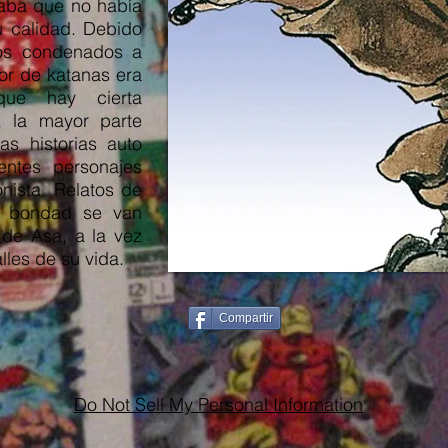
raba que no había
 calidad. Debido
os condenados a
or de katanas era
ue hay cierta
, la mayor parte
s historias auto
rentes personajes
nista. Relatos de
o bondad se van
 de Asa, a la vez
les de su vida.
Compartir
Do Not Sell My Personal Information