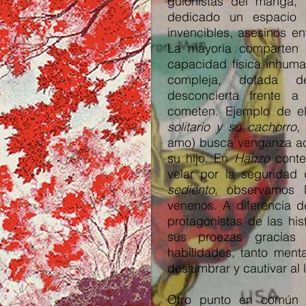
guionistas del manga,
dedicado un espacio 
invencibles, asesinos en
La mayoría comparten 
capacidad física inhum
compleja, dotada d
desconcierta frente a
cometen. Ejemplo de el
solitario y su cachorro
,
amo) busca venganza 
su hijo. En
Hanzo
conte
velar por la seguridad
sediento
, observamos 
venenos. A diferencia d
protagonistas de las hi
sus proezas gracias
habilidades, tanto ment
deslumbrar y cautivar al l
Otro punto en común 