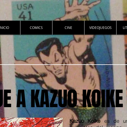
INICIO
COMICS
CINE
VIDEOJUEGOS
LI
E A KAZU0 KOIKE
Kazuo Koike
es de un