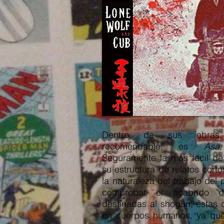
Dentro de sus obras, 
recomendable, es
Asa
Seguramente la más fácil de
su estructura de relatos cort
la naturaleza del trabajo del 
comprobar el acabado d
destinadas al shogun, éstas
en cuerpos humanos, ya que 