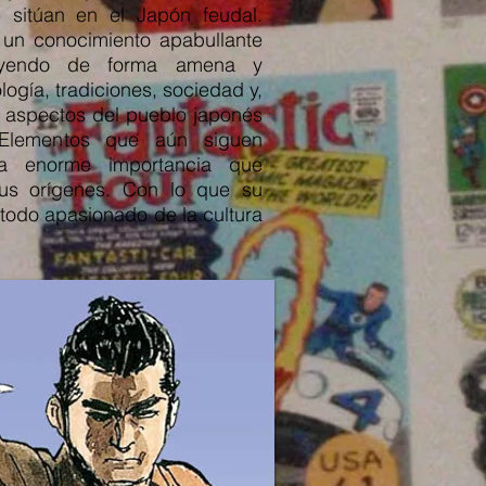
 sitúan en el Japón feudal.
un conocimiento apabullante
uyendo de forma amena y
logía, tradiciones, sociedad y,
s aspectos del pueblo japonés
 Elementos que aún siguen
a enorme importancia que
us orígenes. Con lo que su
 todo apasionado de la cultura