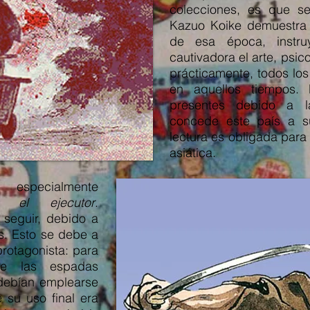
colecciones, es que se
Kazuo Koike demuestra 
de esa época, instr
cautivadora el arte, psico
prácticamente, todos lo
en aquellos tiempos.
presentes debido a l
concede este país a s
lectura es obligada para
asiática.
especialmente
, el ejecutor
.
 seguir, debido a
os. Esto se debe a
protagonista: para
e las espadas
 debían emplearse
su uso final era