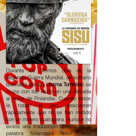
Durante los últimos días de la
Segunda Guerra Mundial, un solitario
buscador de oro (
Jorma Tommila
) se
cruza con los nazis en una retirada
al norte de Finlandia. Cuando estos
le roban el oro, descubren
rápidamente que no se han metido
con un minero cualquiera. Aunque no
existe una traducción directa de la
palabra finlandesa "sisu", este