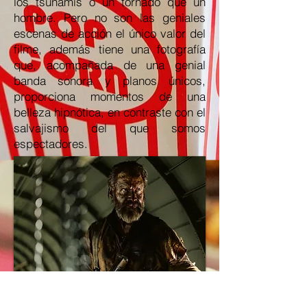
los tsunamis o un tornado que un
hombre. Pero no son las geniales
escenas de acción el único valor del
filme, además tiene una fotografía
que, acompañada de una genial
banda sonora y planos únicos,
proporciona momentos de una
belleza hipnótica, en contraste con el
salvajismo del que somos
espectadores.
La película se rodó en otoño, una
época en la que el aspecto de