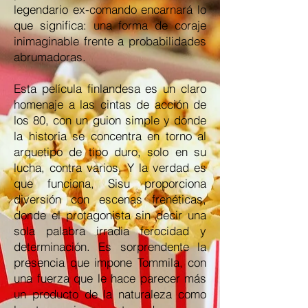
legendario ex-comando encarnará lo
que significa: una forma de coraje
inimaginable frente a probabilidades
abrumadoras.
Esta película finlandesa es un claro
homenaje a las cintas de acción de
los 80, con un guion simple y donde
la historia se concentra en torno al
arquetipo de tipo duro, solo en su
lucha, contra varios. Y la verdad es
que funciona, Sisu proporciona
diversión con escenas frenéticas,
donde el protagonista sin decir una
sola palabra irradia ferocidad y
determinación. Es sorprendente la
presencia que impone Tommila, con
una fuerza que le hace parecer más
un producto de la naturaleza como