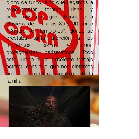
bicho de turno, sino que llegamos a
experimentar ternura, risas y
escalofríos por igual. Recuerda a
clásicos de los años 80 y 90 como
“Critters” o “Temblores”, donde se
prestaba tanta atención a los
monstruos como a crear
protagonistas carismáticos. Todo
esto, unido a un excelente trabajo
actoral, consigue que nos sintamos
en la piel de los miembros de la
familia.