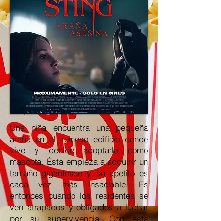
Una niña encuentra una pequeña
araña en el ruinoso edificio donde
vive y decide adoptarla como
mascota. Ésta empieza a adquirir un
tamaño gigantesco y su apetito es
cada vez más insaciable. Es
entonces cuando los residentes se
ven atrapados y obligados a luchar
por su supervivencia. Con esta