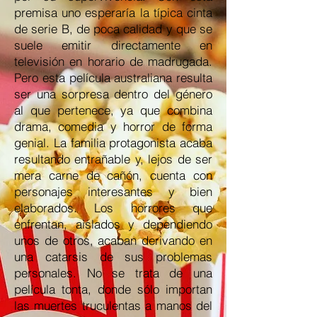
premisa uno esperaría la típica cinta
de serie B, de poca calidad y que se
suele emitir directamente en
televisión en horario de madrugada.
Pero esta película australiana resulta
ser una sorpresa dentro del género
al que pertenece, ya que combina
drama, comedia y horror de forma
genial. La familia protagonista acaba
resultando entrañable y, lejos de ser
mera carne de cañón, cuenta con
personajes interesantes y bien
elaborados. Los horrores que
enfrentan, aislados y dependiendo
unos de otros, acaban derivando en
una catarsis de sus problemas
personales. No se trata de una
película tonta, donde sólo importan
las muertes truculentas a manos del