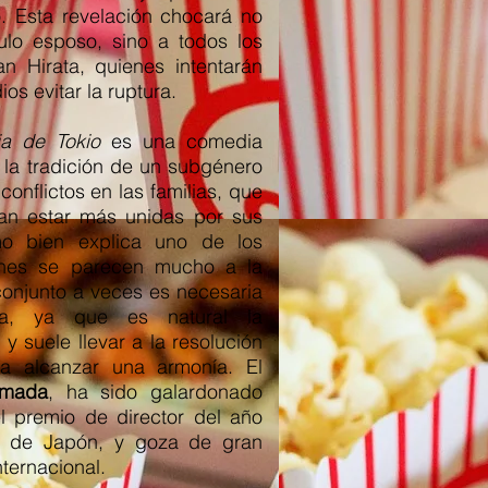
o. Esta revelación chocará no
ulo esposo, sino a todos los
n Hirata, quienes intentarán
ios evitar la ruptura.
ia de Tokio
es una comedia
 la tradición de un subgénero
conflictos en las familias, que
ran estar más unidas por sus
mo bien explica uno de los
iones se parecen mucho a la
conjunto a veces es necesaria
cia, ya que es natural la
 y suele llevar a la resolución
ra alcanzar una armonía. El
amada
, ha sido galardonado
l premio de director del año
a de Japón, y goza de gran
nternacional.