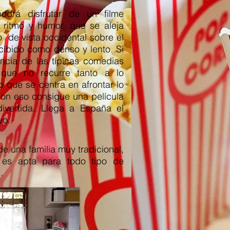
odrá disfrutar de un filme
e ritmo y humor, que se aleja
o de vista occidental sobre el
rcibido como denso y lento. Si
encia de las típicas comedias
 que no recurre tanto a lo
o que se centra en afrontar lo
con eso consigue una película
ivertida. Llega a España el
yo.
e una familia muy tradicional,
 es apta para todo tipo de
.