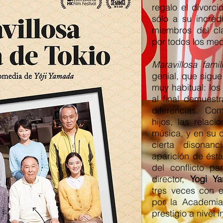
regalo el divorci
sólo a su incréd
miembros del cla
por todos los med
Maravillosa famil
genial, que sigue
muy habitual: los 
al final demuest
diferencias. Co
hijos, las relac
música, y en su 
cierta disonan
aparición de ésta
del conflicto pa
director,
Yogi Y
tres veces con e
por la Academi
prestigio a nivel i