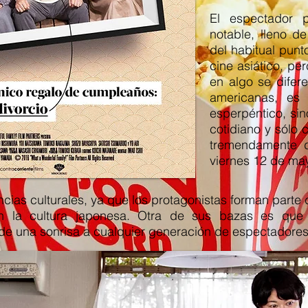
El espectador p
notable, lleno d
del habitual punt
cine asiático, pe
en algo se difer
americanas, es
esperpéntico, sin
cotidiano y sólo 
tremendamente d
viernes 12 de ma
cias culturales, ya que los protagonistas forman parte d
en la cultura japonesa. Otra de sus bazas es que
de una sonrisa a cualquier generación de espectadores