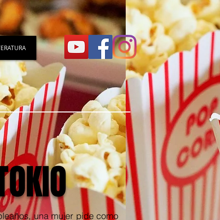
TERATURA
TOKIO
pleaños, una mujer pide como