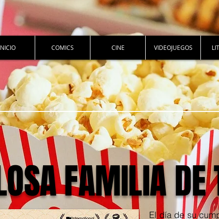
INICIO
COMICS
CINE
VIDEOJUEGOS
LI
OSA FAMILIA DE 
El día de su cum