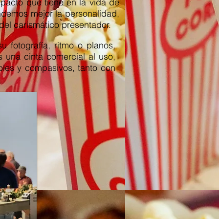
impacto que tiene en la vida de
demos mejor la personalidad,
 del carismático presentador.
 fotografía, ritmo o planos,
 una cinta comercial al uso,
bles y compasivos, tanto con