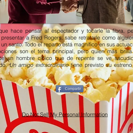
 que hace pensar al espectador y tocarle la fibra, pe
presentar a Fred Rogers, sabe retratarle como alguie
 un santo. Todo el reparto está magnífico en sus actuac
ciones son el tema principal, pero quien más brill
l de un hombre cínico que de repente se ve sacudi
ado.
Un amigo extraordinario
tiene previsto su estren
Compartir
Do Not Sell My Personal Information