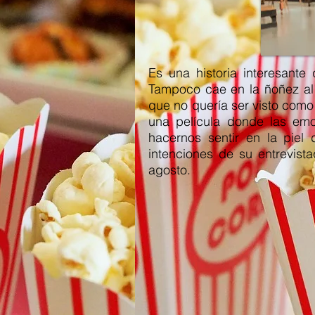
Es una historia interesante
Tampoco cae en la ñoñez al 
que no quería ser visto como
una película donde las emo
hacernos sentir en la pie
intenciones de su entrevist
agosto.