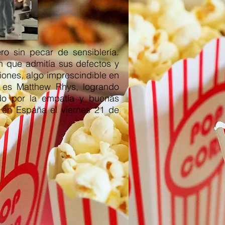
ro sin pecar de sensiblería.
n que admitía sus defectos y
iones, algo imprescindible en
a es Matthew Rhys, logrando
do por la empatía y buenas
o en España el viernes 21 de