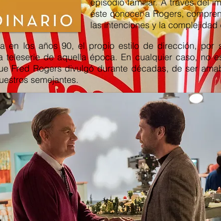
episodio familiar. A través del 
éste conocer a Rogers, compren
las intenciones y la complejidad
en los años 90, el propio estilo de dirección, por su
teleserie de aquella época. En cualquier caso, no es
 que Fred Rogers divulgó durante décadas, de ser ama
uestros semejantes.