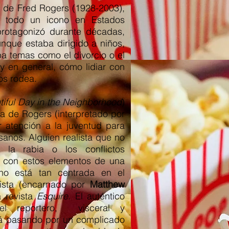
ra de Fred Rogers (1928-2003),
 todo un icono en Estados
rotagonizó durante décadas,
unque estaba dirigido a niños,
aba temas como el divorcio o el
 y en general, cómo lidiar con
os rodea.
tiful Day in the Neighborhood
)
ia de Rogers (interpretado por
r atención a la juventud para
anos. Alguien realista que no
la rabia o los conflictos
r con estos elementos de una
 no está tan centrada en el
dista (encarnado por
Matthew
a revista
Esquire
. El auténtico
el reportero, visceral y
á pasando por un complicado