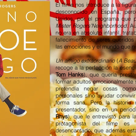
El filme nos introduce a la figu
desconocido en España, pero
Unidos, por el programa que p
Mister Rogers’Neighborhood
. A
no era en absoluto infantil, trat
fallecimiento de seres queridos
las emociones y el mundo que n
Un amigo extraordinario
(
A Beau
recoge a la perfección la esenc
Tom Hanks
), que quería presta
formar adultos emocionalmente s
pretendía negar cosas como 
personales sino ayudar convivi
forma sana. Pero la historia
presentador, sino en un perio
Rhys
), que le entrevistó para l
protagonista del filme es 
desencantado, que además est