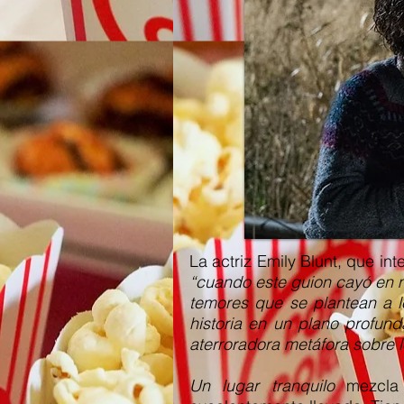
La actriz Emily Blunt, que int
“cuando este guion cayó en m
temores que se plantean a l
historia en un plano profund
aterroradora metáfora sobre 
Un lugar tranquilo
mezcla a