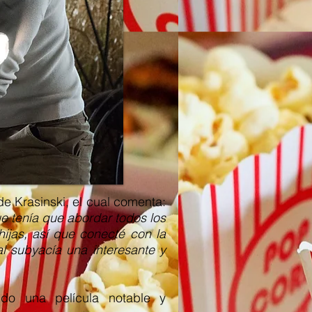
 de Krasinski, el cual comenta:
e tenía que abordar todos los
ijas, así que conecté con la
al subyacía una interesante y
do una película notable y