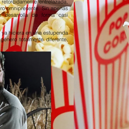
 retorcidamente entrelazada,
gro omnipresente. Sin apenas
e desarrolla de forma casi
e ya hiciera en una estupenda
énero totalmente diferente,