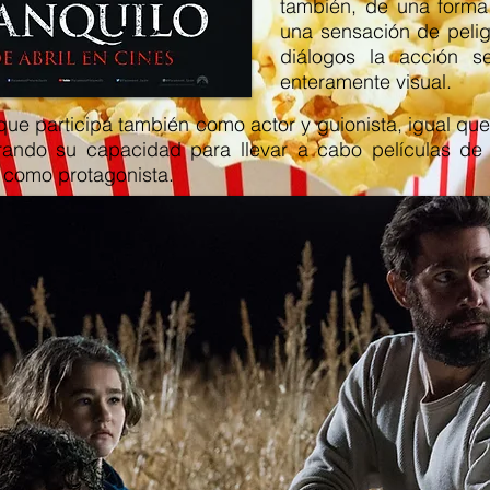
también, de una forma
una sensación de peli
diálogos la acción s
enteramente visual.
 que participa también como actor y guionista, igual qu
rando su capacidad para llevar a cabo películas de g
 como protagonista.