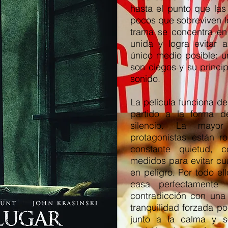
hasta el punto que las
pocos que sobreviven l
trama se concentra en
unida y logra evitar 
único medio posible: un
son ciegos y su princi
sonido.
La película funciona d
partido a la forma d
silencio. La mayo
protagonistas están r
constante quietud,
medidos para evitar cu
en peligro. Por todo ello
casa perfectamente
contradicción con una 
tranquilidad forzada po
junto a la calma y s