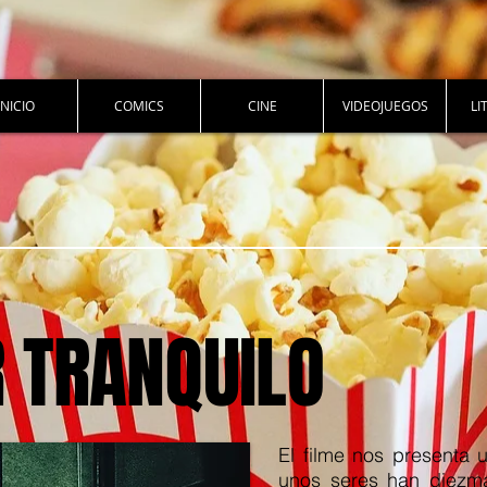
INICIO
COMICS
CINE
VIDEOJUEGOS
LI
 TRANQUILO
El filme nos presenta 
unos seres han diezm