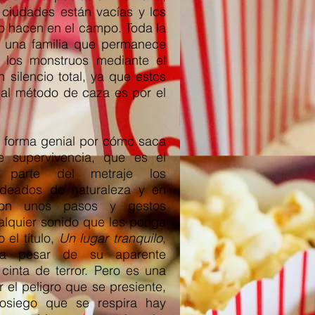
 ciudades están vacías y los
o hacen en el campo. Toda la
 una familia que permanece
a los monstruos mediante el
 silencio total, ya que estos
pal método de caza es por el
e forma genial por cómo saca
e supervivencia, que es el
r parte del metraje los
odeados de naturaleza y en
 con unos pasos y gestos
alquier sonido que les ponga
 el título,
Un lugar tranquilo
,
 a pesar de su aparente
cinta de terror. Pero es una
r el peligro que se presiente,
osiego que se respira hay