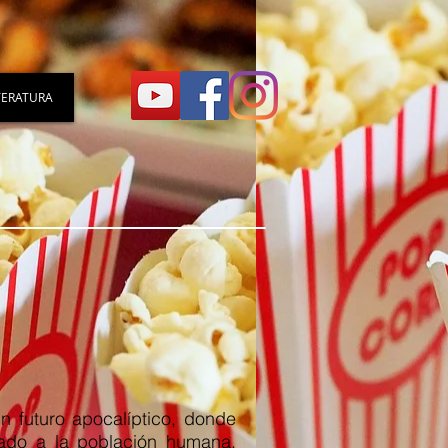
TERATURA
un futuro apocalíptico, donde
ado a la población humana,