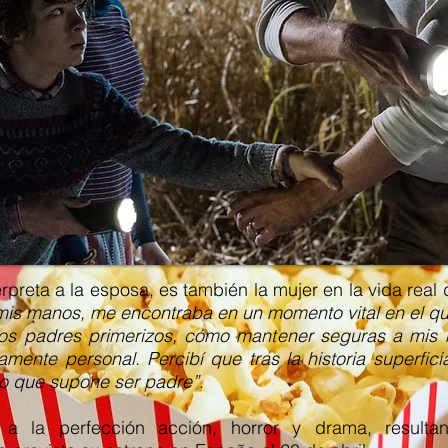
erpreta a la esposa, es también la mujer en la vida real
is manos, me encontraba en un momento vital en el qu
os padres primerizos, cómo mantener seguras a mis h
amente personal. Percibí que tras la historia superfici
lo que supone ser padre”
.
 la perfección acción, horror y drama, resultan