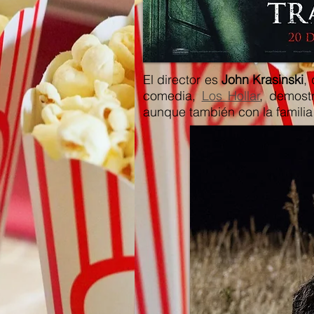
El director es
John Krasinski
,
comedia,
Los Hollar
, demost
aunque también con la familia