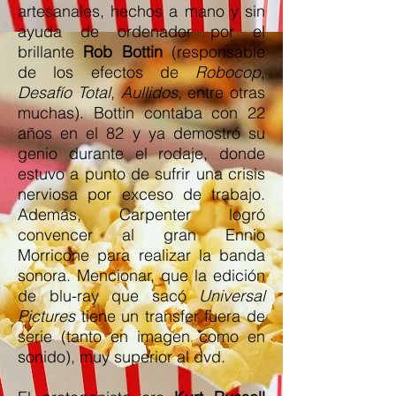
artesanales, hechos a mano y sin
ayuda de ordenador por el
brillante
Rob Bottin
(responsable
de los efectos de
Robocop
,
Desafío Total
,
Aullidos
, entre otras
muchas). Bottin contaba con 22
años en el 82 y ya demostró su
genio durante el rodaje, donde
estuvo a punto de sufrir una crisis
nerviosa por exceso de trabajo.
Además, Carpenter logró
convencer al gran
Ennio
Morricone
para realizar la banda
sonora. Mencionar, que la edición
de blu-ray que sacó
Universal
Pictures
tiene un transfer fuera de
serie (tanto en imagen como en
sonido), muy superior al dvd.