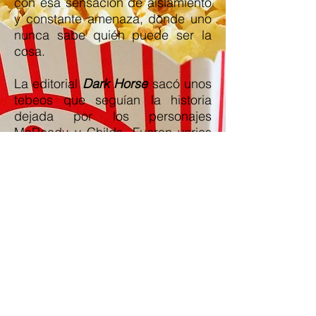
con esa sensación de aislamiento
y constante amenaza, donde uno
nunca sabe quién puede ser la
cosa.
La editorial
Dark Horse
sacó unos
tebeos que seguían la historia
dejada por los personajes
McReady y Childs. Fueron varias
miniseries que contaron con
diferentes dibujantes y guionistas:
The Thing from Another World
,
Climate of Fear
,
Eternal Vow
y
Questionable Research
. El último
cómic fue
The Thing: The
Northman Nightmare
, que muestra
cómo, cientos de años atrás,
nórdicos del medievo, se
encuentran con el alienígena.