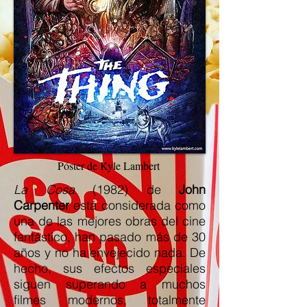
Póster de Kyle Lambert
La Cosa
(1982) de
John
Carpenter
está considerada como
una de las mejores obras del cine
fantástico, han pasado más de 30
años y no ha envejecido nada. De
hecho, sus efectos especiales
siguen superando a muchos
filmes modernos, totalmente