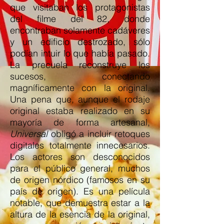
que visitaban los protagonistas
del filme del 82, donde
encontraban solamente cadáveres
y un edificio destrozado, sólo
podían intuir lo que había pasado.
La precuela reconstruye los
sucesos, conectando
magníficamente con la original.
Una pena que, aunque el rodaje
original estaba realizado en su
mayoría de forma artesanal,
Universal
obligó a incluir retoques
digitales totalmente innecesarios.
Los actores son desconocidos
para el público general, muchos
de origen nórdico (famosos en su
país de origen). Es una película
notable, que demuestra estar a la
altura de la esencia de la original,