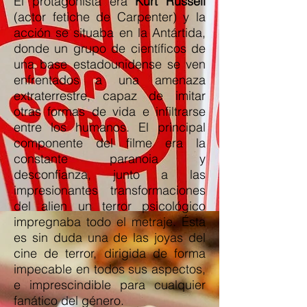
El protagonista era
Kurt Russell
(actor fetiche de Carpenter) y la
acción se situaba en la Antártida,
donde un grupo de científicos de
una base estadounidense se ven
enfrentados a una amenaza
extraterrestre, capaz de imitar
otras formas de vida e infiltrarse
entre los humanos. El principal
componente del filme era la
constante paranoia y
desconfianza, junto a las
impresionantes transformaciones
del alien un terror psicológico
impregnaba todo el metraje. Ésta
es sin duda una de las joyas del
cine de terror, dirigida de forma
impecable en todos sus aspectos,
e imprescindible para cualquier
fanático del género.