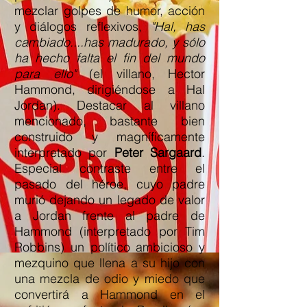
mezclar golpes de humor, acción
y diálogos reflexivos,
"Hal, has
cambiado....has madurado, y sólo
ha hecho falta el fin del mundo
para ello"
(el villano, Hector
Hammond, dirigiéndose a Hal
Jordan). Destacar al villano
mencionado, bastante bien
construido y magníficamente
interpretado por
Peter Sargaard
.
Especial contraste entre el
pasado del héroe, cuyo padre
murió dejando un legado de valor
a Jordan frente al padre de
Hammond (interpretado por Tim
Robbins) un político ambicioso y
mezquino que llena a su hijo con
una mezcla de odio y miedo que
convertirá a Hammond en el