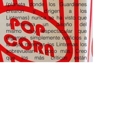
(planeta donde los Guardianes
crearon y dirigen a los
Linternas) nunca se ha visto que
se hiciera un diseño del
mismo muy espectacular que
digamos, simplemente edificios a
lo lejos mientras los Linternas los
sobrevuelan y poco más. Creo
que los más críticos están
rellenando con su imaginación
elementos que nunca fueron
reflejados en las viñetas y por
tanto añadiendo faltas imaginarias
al filme.