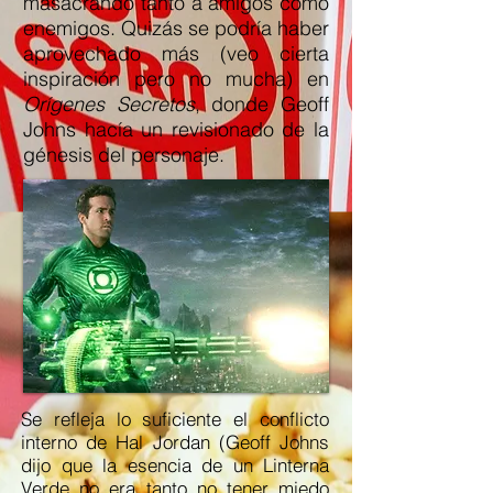
masacrando tanto a amigos como
enemigos. Quizás se podría haber
aprovechado más (veo cierta
inspiración pero no mucha) en
Orígenes Secretos
, donde Geoff
Johns hacía un revisionado de la
génesis del personaje.
Se refleja lo suficiente el conflicto
interno de Hal Jordan (Geoff Johns
dijo que la esencia de un Linterna
Verde no era tanto no tener miedo