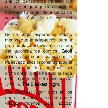
anfritión perfecto de Parallax (un
ser que, al igual que los Linternas
obtienen su poder de la fuerza de
voluntad, éste lo obtiene del
miedo)
No se podía esperar, ni mucho
menos, que la adaptación para la
gran pantalla estuviese a la altura
del guionista de cómics,
Geoff
Johns
, algo imposible ya que le
ha llevado años reconstruir todo el
universo de los Linternas así
como crear lo que ha sido la saga
más importante del universo
DC
Comics
,
The Blackest Night
.
The Blackest Night
: unos anillos
negros poseían a los héroes y
villanos muertos para acabar