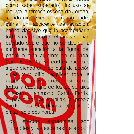
como saber superarlo), incluso se
incluye la famosa escena de Jordan,
siendo niño, viendo como su padre
sufría un accidente de aviación,
hecho decisivo que le acompañaría
toda su vida adulta. Algunos se han
quejado sobre que no se dedica la
suficiente atención a la figura del
padre o bien al amor de su vida,
Carol Ferris. La verdad es que esto
sigue siendo una película de acción
y es muy difícil explicar toda la
génesis, motivaciones, así como
todos y cada uno de los personajes
(Sinestro, Hammond, Carols Ferris,
el padre de Hal, Parallax, el propio
Jordan, los Guardianes, etc, etc...)
en tan sólo dos horas.
Los efectos especiales son
increíbles y las escenas de acción