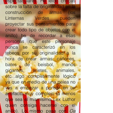
espectaculares. He leído críticas
sobre la falta de originalidad en la
construcción de armas (los
Linternas Verdes pueden
proyectar sus pensamientos para
crear todo tipo de objetos con el
anillo) he de recordar a esas
personas que este personaje
nunca se caracterizó en los
tebeos por su originalidad a la
hora de crear armas: cañones,
bates de beisbol, manos
gigantes, arietes, animales,
etc...algo completamente lógico
ya que en medio de una pelea no
vas a empezar a pensar en un
artefacto muy complejo (a menos
que sea el mismísimo Lex Luthor
quien consiga hacerse con el
anillo). Lo mismo pasa con
Oa