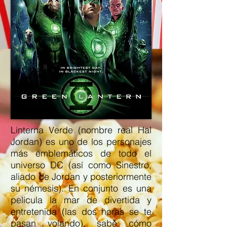
Linterna Verde (nombre real Hal
Jordan) es uno de los personajes
más emblemáticos de todo el
universo DC (así como Sinestro,
aliado de Jordan y posteriormente
su némesis). En conjunto es una
película la mar de divertida y
entretenida (las dos horas se te
pasan volando), sabe cómo